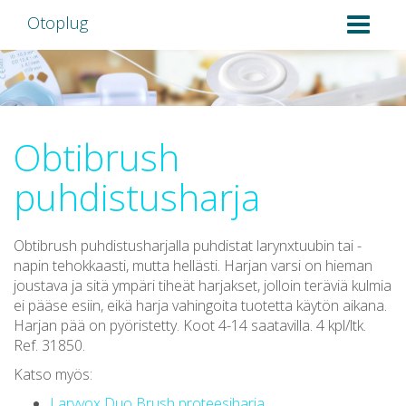
Otoplug
Obtibrush
puhdistusharja
Obtibrush puhdistusharjalla puhdistat larynxtuubin tai -
napin tehokkaasti, mutta hellästi. Harjan varsi on hieman
joustava ja sitä ympäri tiheät harjakset, jolloin teräviä kulmia
ei pääse esiin, eikä harja vahingoita tuotetta käytön aikana.
Harjan pää on pyöristetty. Koot 4-14 saatavilla. 4 kpl/ltk.
Ref. 31850.
Katso myös:
Laryvox Duo Brush proteesiharja