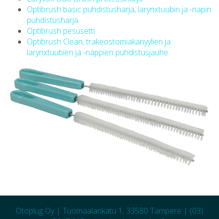
Optibrush basic puhdistusharja, larynxtuubin ja -napin
puhdistusharja.
Optibrush pesusetti
Optibrush Clean, trakeostomiakanyylien ja
larynxtuubien ja -nappien puhdistusjauhe
Otoplug Oy |
Tuomaalankatu 1, 33580 Tampere |
(03)